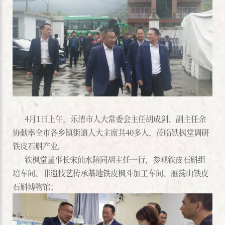
4月1日上午，乐清市人大常委会主任胡成剑、副主任余
协献率全市各乡镇街道人大主席共40多人，莅临铁枫堂调研
铁皮石斛产业。
铁枫堂董事长宋仙水陪同胡主任一行，参观铁皮石斛组
培车间、非遗技艺传承基地铁皮枫斗加工车间、雁荡山铁皮
石斛博物馆；